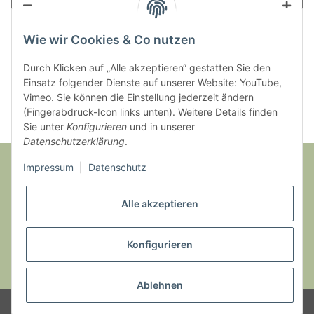
Wie wir Cookies & Co nutzen
Loading...
Durch Klicken auf „Alle akzeptieren“ gestatten Sie den
Komponenten werden geladen ...
Einsatz folgender Dienste auf unserer Website: YouTube,
Vimeo. Sie können die Einstellung jederzeit ändern
(Fingerabdruck-Icon links unten). Weitere Details finden
Sie unter
Konfigurieren
und in unserer
Datenschutzerklärung
.
Impressum
|
Datenschutz
Informationen
Alle akzeptieren
Gesetzliche Informationen
Konfigurieren
* Alle Preise inkl. gesetzlicher USt., zzgl.
Versand
Ablehnen
© Selchhof UG