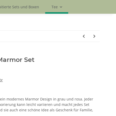
itierte Sets und Boxen
Tee
Marmor Set
ör
 sein modernes Marmor Design in grau und rosa. Jeder
morierung kann leicht variieren und macht jedes Set
nd sie auch eine schöne Idee als Geschenk für Familie,