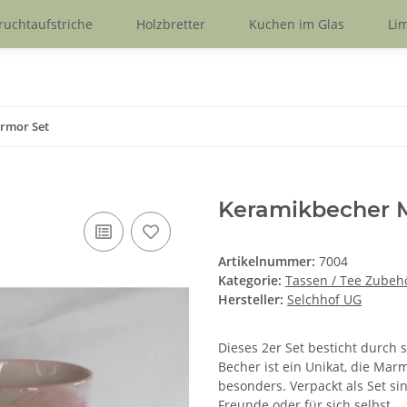
ruchtaufstriche
Holzbretter
Kuchen im Glas
Lim
rmor Set
Keramikbecher 
Artikelnummer:
7004
Kategorie:
Tassen / Tee Zubeh
Hersteller:
Selchhof UG
Dieses 2er Set besticht durch
Becher ist ein Unikat, die Mar
besonders. Verpackt als Set si
Freunde oder für sich selbst.