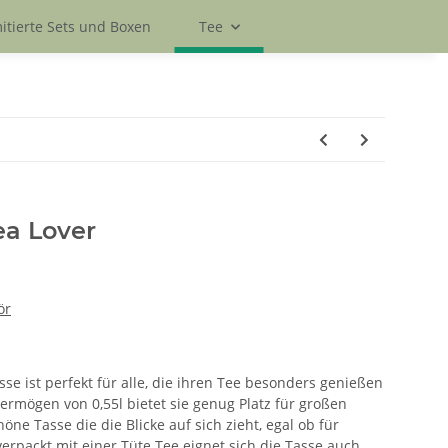
itierte Sets und Boxen
Tee
ea Lover
ör
sse ist perfekt für alle, die ihren Tee besonders genießen
rmögen von 0,55l bietet sie genug Platz für großen
öne Tasse die die Blicke auf sich zieht, egal ob für
rpackt mit einer Tüte Tee eignet sich die Tasse auch