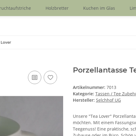
ruchtaufstriche
Holzbretter
Kuchen im Glas
Lim
 Lover
Porzellantasse T
Artikelnummer:
7013
Kategorie:
Tassen / Tee Zubeh
Hersteller:
Selchhof UG
Unsere "Tea Lover" Porzellanta
möchten. Mit einem Fassungsve
Teegenuss! Eine praktische, sch
Zuhause oder im Büro. Schön ve