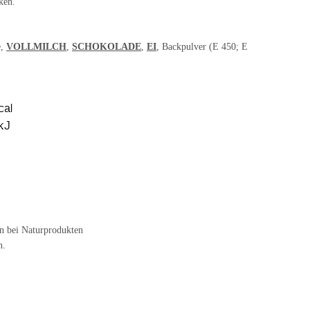
ken.
e,
VOLLMILCH
,
SCHOKOLADE
,
EI
, Backpulver (E 450; E
n bei Naturprodukten
n.