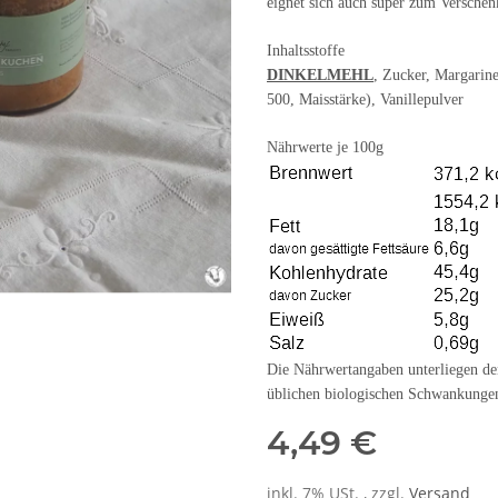
eignet sich auch super zum Verschen
Inhaltsstoffe
DINKELMEHL
, Zucker, Margarin
500, Maisstärke), Vanillepulver
Nährwerte je 100g
Die Nährwertangaben unterliegen de
üblichen biologischen Schwankunge
4,49 €
inkl. 7% USt. , zzgl.
Versand