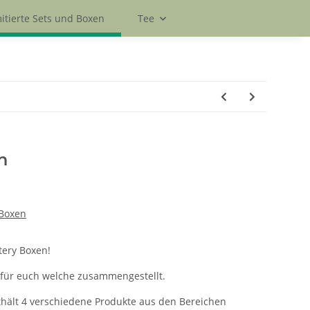
itierte Sets und Boxen
Tee
n
 Boxen
tery Boxen!
für euch welche zusammengestellt.
nthält 4 verschiedene Produkte aus den Bereichen