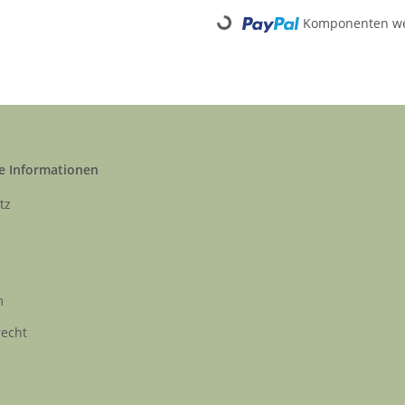
Komponenten wer
Loading...
e Informationen
tz
m
recht